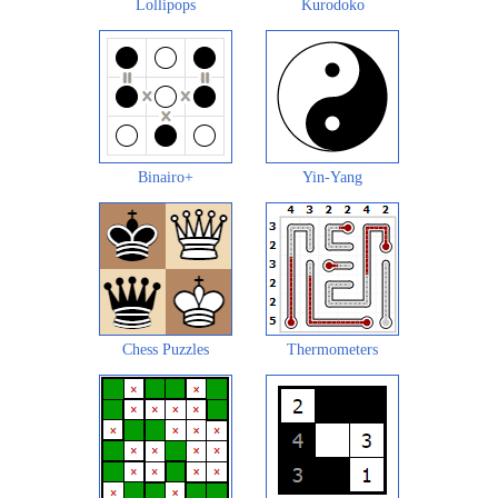
Lollipops
Kurodoko
Binairo+
Yin-Yang
Chess Puzzles
Thermometers