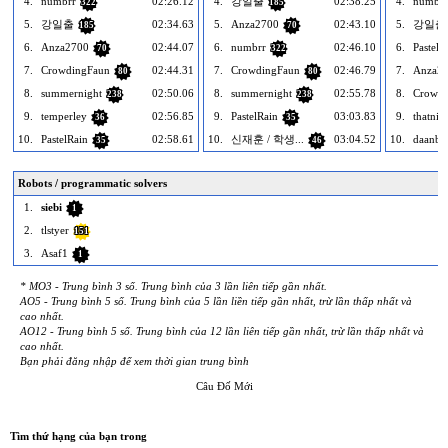
4.
numbrr
02:26.12
4.
강일출
02:38.25
4.
numbrr
322
185
5.
강일출
02:34.63
5.
Anza2700
02:43.10
5.
강일출
185
70
6.
Anza2700
02:44.07
6.
numbrr
02:46.10
6.
PastelR
70
322
7.
CrowdingFaun
02:44.31
7.
CrowdingFaun
02:46.79
7.
Anza2
80
80
8.
summernight
02:50.06
8.
summernight
02:55.78
8.
Crowdi
238
238
9.
temperley
02:56.85
9.
PastelRain
03:03.83
9.
thatni
36
35
10.
PastelRain
02:58.61
10.
­신재훈 / 학생...
03:04.52
10.
daanbe
35
46
Robots / programmatic solvers
1.
siebi
1
2.
tlstyer
151
3.
Asaf1
1
* MO3 - Trung bình 3 số. Trung bình của 3 lần liên tiếp gần nhất.
AO5 - Trung bình 5 số. Trung bình của 5 lần liền tiếp gần nhất, trừ lần thấp nhất và
cao nhất.
AO12 - Trung bình 5 số. Trung bình của 12 lần liên tiếp gần nhất, trừ lần thấp nhất và
cao nhất.
Bạn phải đăng nhập để xem thời gian trung bình
Câu Đố Mới
Tìm thứ hạng của bạn trong