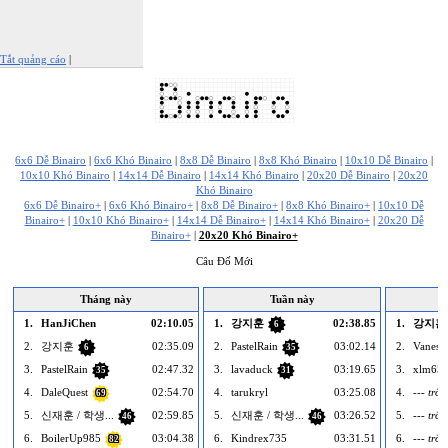
Tắt quảng cáo
|
Báo cáo quảng cáo này
6x6 Dễ Binairo
|
6x6 Khó Binairo
|
8x8 Dễ Binairo
|
8x8 Khó Binairo
|
10x10 Dễ Binairo
|
10x10 Khó Binairo
|
14x14 Dễ Binairo
|
14x14 Khó Binairo
|
20x20 Dễ Binairo
|
20x20
Khó Binairo
6x6 Dễ Binairo+
|
6x6 Khó Binairo+
|
8x8 Dễ Binairo+
|
8x8 Khó Binairo+
|
10x10 Dễ
Binairo+
|
10x10 Khó Binairo+
|
14x14 Dễ Binairo+
|
14x14 Khó Binairo+
|
20x20 Dễ
Binairo+
|
20x20 Khó Binairo+
Câu Đố Mới
Tháng này
Tuần này
1.
HanJiChen
02:10.05
1.
강지훈
02:38.85
1.
강지훈
6
2.
강지훈
02:35.09
2.
PastelRain
03:02.14
2.
Vaness
6
35
3.
PastelRain
02:47.32
3.
lavaduck
03:19.65
3.
xlm65
35
31
4.
DaleQuest
02:54.70
4.
tarukryl
03:25.08
4.
--- trốn
69
5.
­신재훈 / 학생...
02:59.85
5.
­신재훈 / 학생...
03:26.52
5.
--- trốn
46
46
6.
BoilerUp985
03:04.38
6.
Kindrex735
03:31.51
6.
--- trốn
82