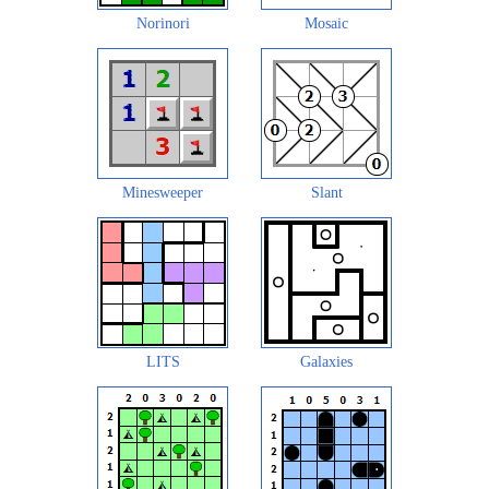
Norinori
Mosaic
Minesweeper
Slant
LITS
Galaxies