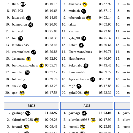
7.
llmt9
03:10.15
7.
Jananana
03:32.92
7.
--- trốn
101
58
8.
PC1PC1
03:10.63
8.
multilah
03:37.12
8.
--- trốn
96
9.
lavaduck
03:14.69
9.
tuberculosis
04:03.14
9.
--- trốn
31
108
10.
baimouren
03:20.06
10.
takaz
04:03.93
10.
--- trốn
92
11.
tarukryl
03:25.08
11.
xiaoman
04:22.60
11.
--- trốn
12.
bin
03:28.35
12.
kyle_90
04:25.32
12.
--- trốn
59
51
13.
Kindrex735
03:28.46
13.
Lzhvn
04:29.66
13.
--- trốn
4
14.
ccaramelised
03:29.88
14.
PheromoneJones
04:30.76
14.
--- trốn
22
15.
Jananana
03:32.92
15.
Hashibrown
04:40.97
15.
--- trốn
58
16.
berniecallstheshots
03:35.77
16.
Pokonabe
04:49.40
16.
--- trốn
49
36
17.
multilah
03:37.12
17.
LenaReads5
04:59.72
17.
--- trốn
96
18.
billoeddy
03:39.76
18.
Jajavier Garcia
05:07.05
18.
--- trốn
49
19.
snekle
03:43.25
19.
Mg2
05:17.85
19.
--- trốn
19
21
20.
qobi
03:47.58
20.
gphil2001
05:23.30
20.
--- trốn
240
154
MO3
AO5
1.
garbage
01:58.97
1.
garbage
02:03.06
1.
garbag
245
245
2.
skkrtthat#0988
02:06.28
2.
skkrtthat#0988
02:17.99
2.
skkrtth
123
123
3.
jeremi1
02:09.49
3.
jeremi1
02:23.88
3.
jeremi1
200
200