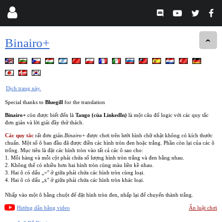
Binairo+
Dịch trang này.
Special thanks to
Bluegill
for the translation
Binairo+
còn được biết đến là
Tango (của LinkedIn)
là một câu đố logic với các quy tắc
đơn giản và lời giải đầy thử thách.
Các quy tắc
rất đơn giản.
Binairo+
được chơi trên lưới hình chữ nhật không có kích thước
chuẩn. Một số ô ban đầu đã được điền các hình tròn đen hoặc trắng. Phần còn lại của các ô
trống. Mục tiêu là đặt các hình tròn vào tất cả các ô sao cho:
1. Mỗi hàng và mỗi cột phải chứa số lượng hình tròn trắng và đen bằng nhau.
2. Không thể có nhiều hơn hai hình tròn cùng màu liền kề nhau.
3. Hai ô có dấu „=" ở giữa phải chứa các hình tròn cùng loại.
4. Hai ô có dấu „x" ở giữa phải chứa các hình tròn khác loại.
Nhấp vào một ô bằng chuột để đặt hình tròn đen, nhấp lại để chuyển thành trắng.
Hướng dẫn bằng video
Ẩn luật chơi