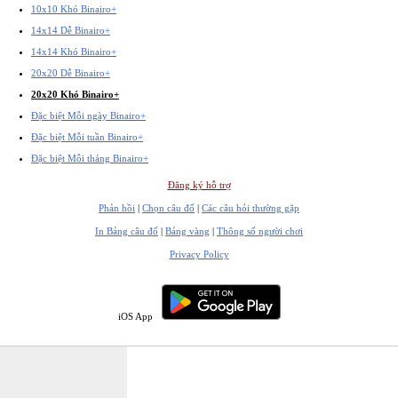
10x10 Khó Binairo+
14x14 Dễ Binairo+
14x14 Khó Binairo+
20x20 Dễ Binairo+
20x20 Khó Binairo+
Đặc biệt Mỗi ngày Binairo+
Đặc biệt Mỗi tuần Binairo+
Đặc biệt Mỗi tháng Binairo+
Đăng ký hỗ trợ
Phản hồi
|
Chọn câu đố
|
Các câu hỏi thường gặp
In Bảng câu đố
|
Bảng vàng
|
Thông số người chơi
Privacy Policy
iOS App